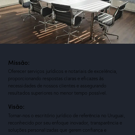
Missão:
Oferecer serviços jurídicos e notariais de excelência,
proporcionando respostas claras e eficazes às
necessidades de nossos clientes e assegurando
resultados superiores no menor tempo possível.
Visão:
Tornar-nos o escritório jurídico de referência no Uruguai,
reconhecido por seu enfoque inovador, transparência e
soluções personalizadas que gerem confiança e