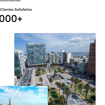
Clientes Satisfeitos
0
0
0
+