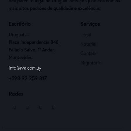
Seu parceiro legal no Uruguai. Serviços jurídicos com os
mais altos padrões de qualidade e excelência.
Escritório
Serviços
Uruguai —
Legal
Plaza Independencia 848,
Notarial
Palácio Salvo, 1º Andar,
Contábil
Montevidéu
Migratório
info@rva.com.uy
+598 92 259 817
Redes