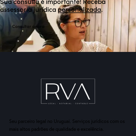
Sua consulta é importante! Receba
assessoria jurídica
personalizada
.
Consultar agora
Seu parceiro legal no Uruguai. Serviços jurídicos com os
mais altos padrões de qualidade e excelência.