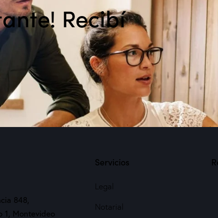
tante! Recibí
Servicios
R
Legal
cia 848,
Notarial
so 1, Montevideo