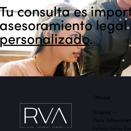
Tu consulta es impor
asesoramiento legal
personalizado
.
Oficina
Uruguay —
Plaza Independen
Palacio Salvo, Pi