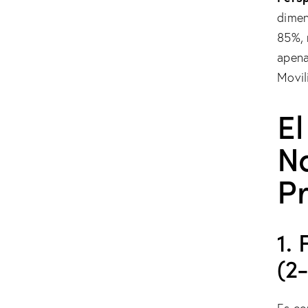
dimen
85%, 
apena
Movil
El
N
Pr
1.
(2