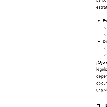
Es co
estrat
Ev
Di
¡Ojo 
legal
depen
docum
una v
2.