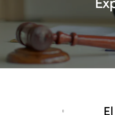
Ex
El