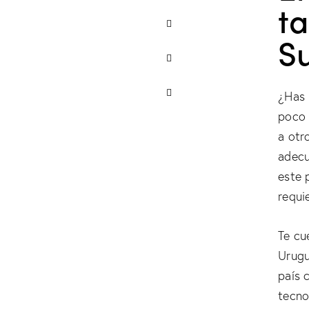
ta
S
¿Has 
poco 
a otr
adecu
este 
requi
Te cu
Urugu
país 
tecno