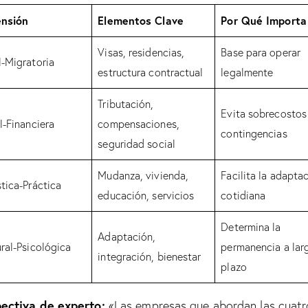
nsión
Elementos Clave
Por Qué Importa
Visas, residencias,
Base para operar
l-Migratoria
estructura contractual
legalmente
Tributación,
Evita sobrecostos
l-Financiera
compensaciones,
contingencias
seguridad social
Mudanza, vivienda,
Facilita la adapta
tica-Práctica
educación, servicios
cotidiana
Determina la
Adaptación,
ral-Psicológica
permanencia a lar
integración, bienestar
plazo
ectiva de experto:
«Las empresas que abordan las cuatr