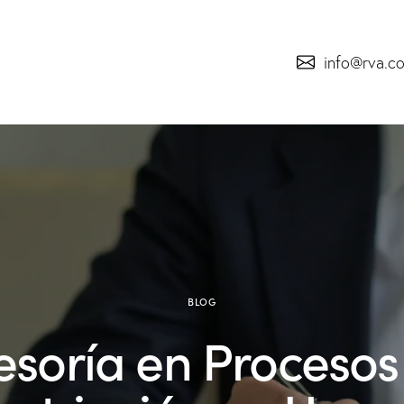
info@rva.c
BLOG
esoría en Procesos