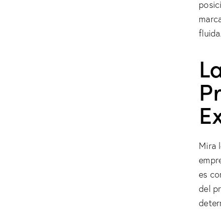
posic
marca
fluida
L
P
Ex
Mira 
empre
es co
del p
deter