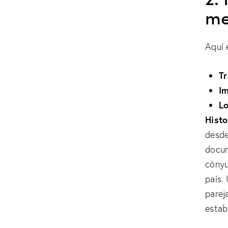
me
Aquí 
T
Im
Lo
Histo
desde
docum
cónyu
país.
parej
estab