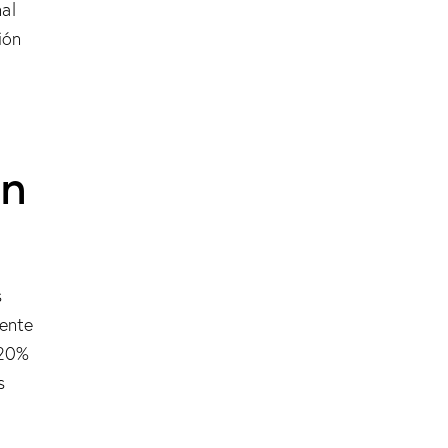
al
ión
ón
s
ente
 20%
s