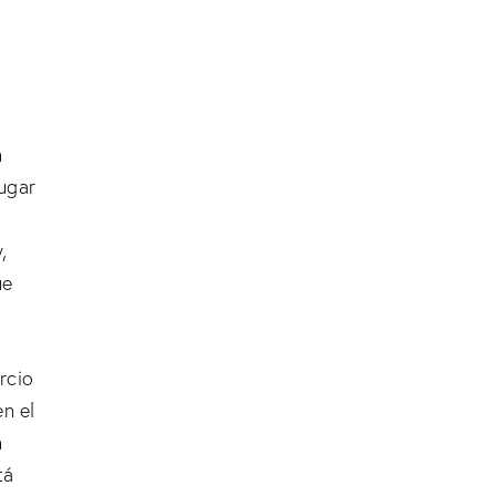
n
ugar
,
ue
rcio
n el
n
tá