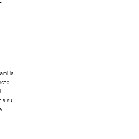
amilia
ecto
l
r a su
a