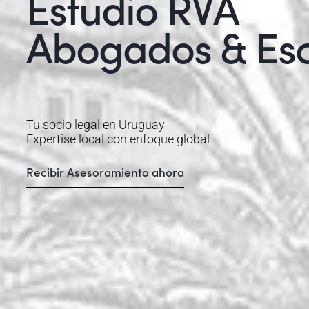
E
s
t
u
d
i
o
R
V
A
A
b
o
g
a
d
o
s
&
E
s
Tu socio legal en Uruguay
Expertise local con enfoque global
Recibir Asesoramiento ahora