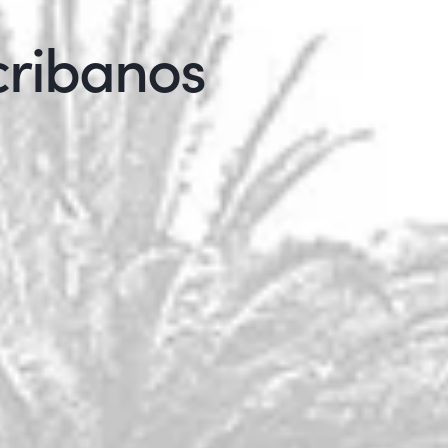
c
r
i
b
a
n
o
s