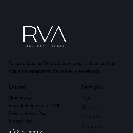
Tu socio legal en Uruguay. Servicios jurídicos con los
más altos estándares de calidad y excelencia.
Oficina
Servicios
Uruguay —
Legal
Plaza Independencia 848,
Notarial
Palacio Salvo, Piso 1,
Contable
Montevideo
Migratorio
info@rva.com.uy