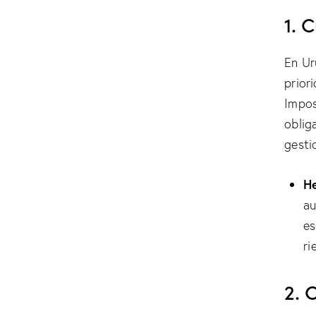
1. 
En Ur
prior
Impos
oblig
gesti
H
au
es
ri
2. 