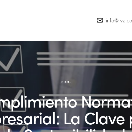
info@rva.c
BLOG
mplimiento Normat
esarial: La Clave