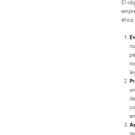
El ob
empre
ética
Ev
no
pe
no
le
Pr
un
de
co
em
As
re