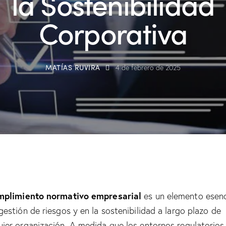
la Sostenibilidad
Corporativa
MATÍAS RUVIRA
4 de febrero de 2025
mplimiento normativo empresarial
es un elemento esenc
 gestión de riesgos y en la sostenibilidad a largo plazo de
uier organización. A medida que los entornos regulatorios