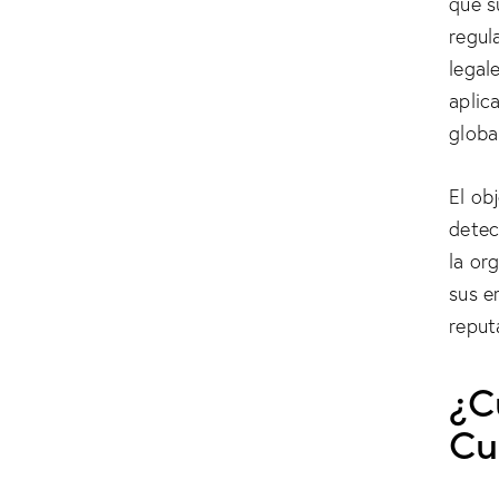
que s
regul
legal
aplic
globa
El ob
detec
la or
sus e
reput
¿C
Cu