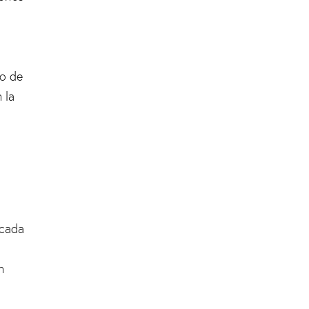
co de
 la
 cada
n