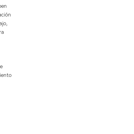
ben
ación
ajo,
ra
de
iento