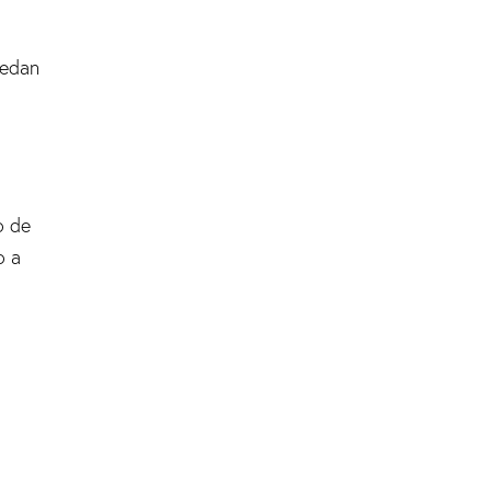
uedan
o de
o a