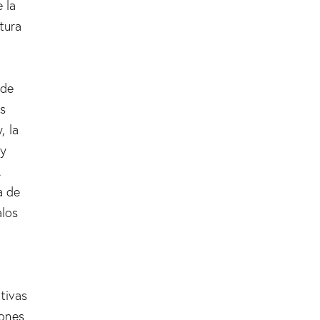
 la
tura
 de
es
, la
 y
.
a de
los
tivas
iones