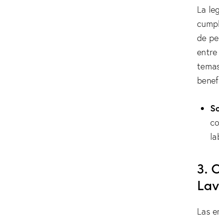
La le
cumpl
de pe
entre
temas
benef
So
co
la
3. 
Lav
Las e