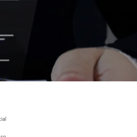
ial
 se