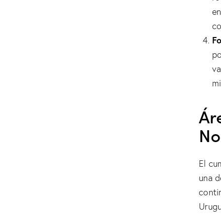
en
co
Fo
po
va
mi
Ár
No
El cu
una d
conti
Urugu