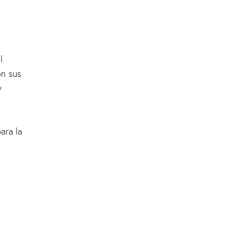
l
on sus
y
ara la