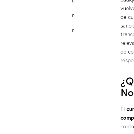
vuelv
de cu
sanci
trans
relev
de co
respo
¿Q
No
cu
El
comp
contr