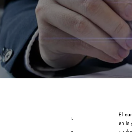
cu
El
en la
cualq