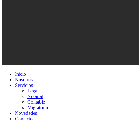
Inicio
Nosotros
Servicios
Legal
Notarial
Contable
Migratorio
Novedades
Contacto