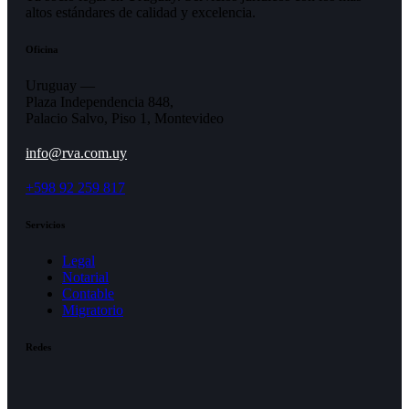
altos estándares de calidad y excelencia.
Oficina
Uruguay —
Plaza Independencia 848,
Palacio Salvo, Piso 1, Montevideo
info@rva.com.uy
+598 92 259 817
Servicios
Legal
Notarial
Contable
Migratorio
Redes