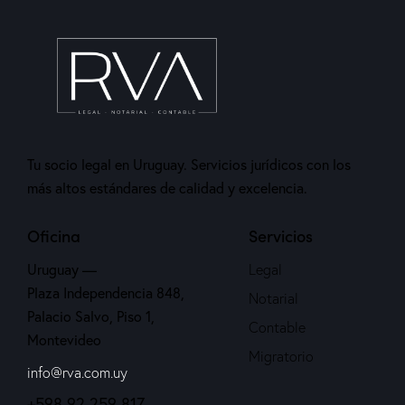
Tu socio legal en Uruguay. Servicios jurídicos con los
más altos estándares de calidad y excelencia.
Oficina
Servicios
Uruguay —
Legal
Plaza Independencia 848,
Notarial
Palacio Salvo, Piso 1,
Contable
Montevideo
Migratorio
info@rva.com.uy
+598 92 259 817