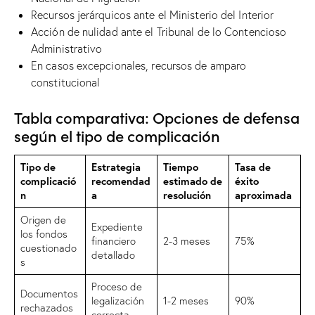
Recursos jerárquicos ante el Ministerio del Interior
Acción de nulidad ante el Tribunal de lo Contencioso
Administrativo
En casos excepcionales, recursos de amparo
constitucional
Tabla comparativa: Opciones de defensa
según el tipo de complicación
Tipo de
Estrategia
Tiempo
Tasa de
complicació
recomendad
estimado de
éxito
n
a
resolución
aproximada
Origen de
Expediente
los fondos
financiero
2-3 meses
75%
cuestionado
detallado
s
Proceso de
Documentos
legalización
1-2 meses
90%
rechazados
correcta