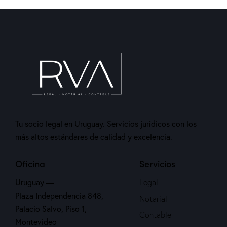
Tu socio legal en Uruguay. Servicios jurídicos con los
más altos estándares de calidad y excelencia.
Oficina
Servicios
Uruguay —
Legal
Plaza Independencia 848,
Notarial
Palacio Salvo, Piso 1,
Contable
Montevideo