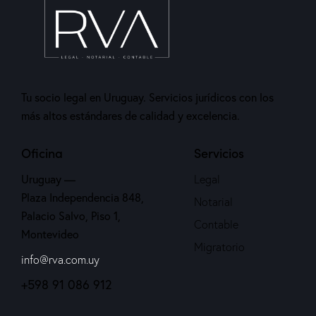
Tu socio legal en Uruguay. Servicios jurídicos con los
más altos estándares de calidad y excelencia.
Oficina
Servicios
Uruguay —
Legal
Plaza Independencia 848,
Notarial
Palacio Salvo, Piso 1,
Contable
Montevideo
Migratorio
info@rva.com.uy
+598 91 086 912