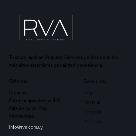
Tu socio legal en Uruguay. Servicios jurídicos con los
más altos estándares de calidad y excelencia.
Oficina
Servicios
Uruguay —
Legal
Plaza Independencia 848,
Notarial
Palacio Salvo, Piso 1,
Contable
Montevideo
Migratorio
info@rva.com.uy