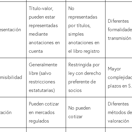
Título-valor,
No
pueden estar
representadas
Diferentes
representadas
por títulos,
esentación
formalidade
mediante
simples
transmisión
anotaciones en
anotaciones en
cuenta
el libro registro
Generalmente
Restringida por
Mayor
libre (salvo
ley con derecho
misibilidad
complejida
restricciones
preferente de
plazos en S.
estatutarias)
socios
Pueden cotizar
Diferentes
No pueden
zación
en mercados
métodos d
cotizar
regulados
valoración