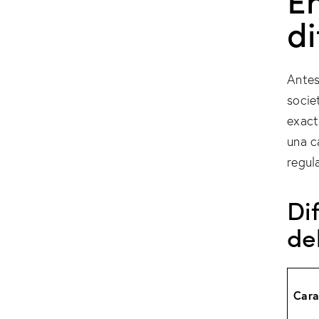
di
Antes
socie
exact
una c
regul
Di
de
Cara