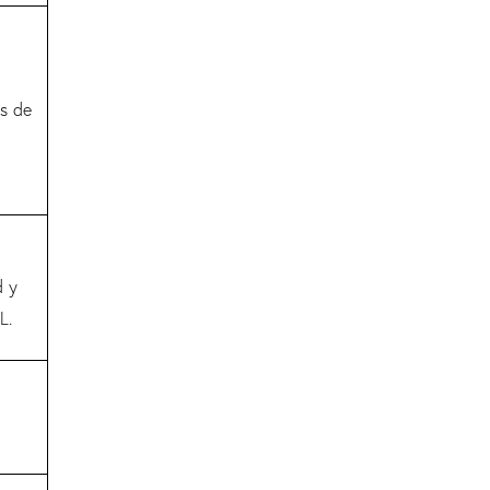
s de
d y
L.
e