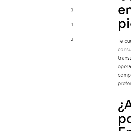
e
p
Te cu
consu
trans
opera
compl
prefer
¿
pa
E