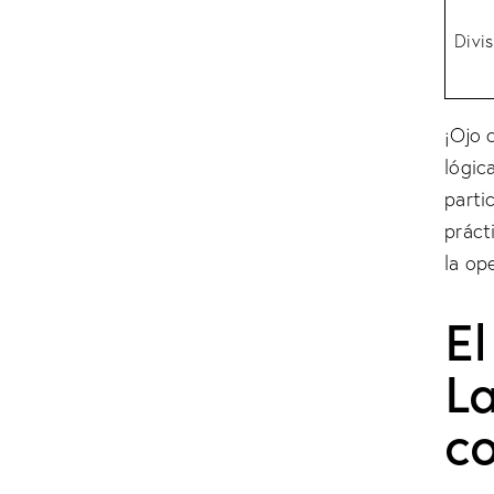
Divis
¡Ojo 
lógic
parti
práct
la op
El
L
c