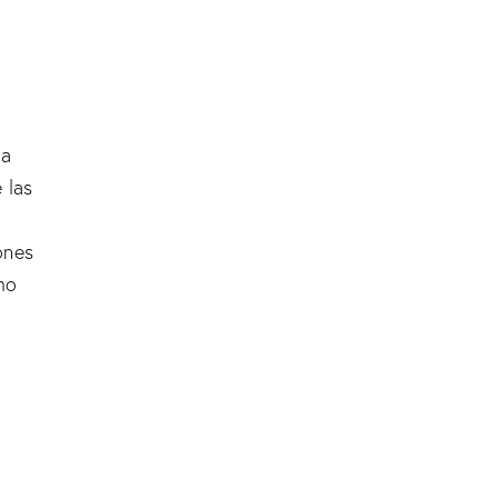
s
ma
 las
ones
mo