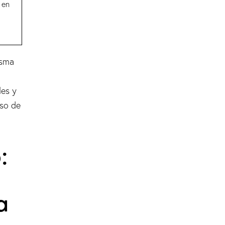
 en
isma
les y
aso de
:
a