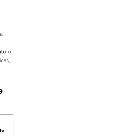
ta
nto o
icas,
e
n
ta