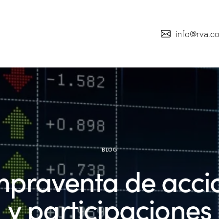
info@rva.c
BLOG
praventa de acci
y participaciones