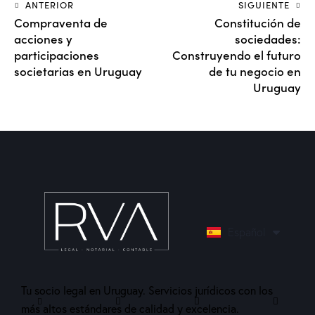
ANTERIOR
SIGUIENTE
Compraventa de
Constitución de
acciones y
sociedades:
participaciones
Construyendo el futuro
societarias en Uruguay
de tu negocio en
Uruguay
English
Español
Português
Tu socio legal en Uruguay. Servicios jurídicos con los
más altos estándares de calidad y excelencia.