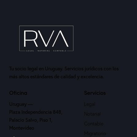
Tu socio legal en Uruguay. Servicios jurídicos con los
más altos estándares de calidad y excelencia.
Oficina
Servicios
Uruguay —
Legal
Plaza Independencia 848,
Notarial
Palacio Salvo, Piso 1,
Contable
Montevideo
Migratorio