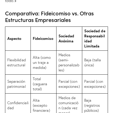
todo.»
Comparativa: Fideicomiso vs. Otras
Estructuras Empresariales
Sociedad de
Sociedad
Responsabil
Aspecto
Fideicomiso
Anónima
idad
Limitada
Medios
Alta (como
Flexibilidad
(semi-
Baja (talla
un traje a
estructural
personalizab
única)
medida)
les)
Total
Separación
Parcial (con
Parcial (con
(ceguera
patrimonial
excepciones)
excepciones)
total)
Medios de
Alta
Baja
Confidenciali
comunicació
(excepto
(registros
dad
n (cada vez
financiera)
públicos)
menor)