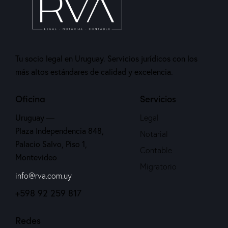
Tu socio legal en Uruguay. Servicios jurídicos con los
más altos estándares de calidad y excelencia.
Oficina
Servicios
Uruguay —
Legal
Plaza Independencia 848,
Notarial
Palacio Salvo, Piso 1,
Contable
Montevideo
Migratorio
info@rva.com.uy
+598 92 259 817
Redes