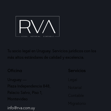
Tu socio legal en Uruguay. Servicios jurídicos con los
más altos estándares de calidad y excelencia.
Oficina
Servicios
Uruguay —
Legal
Plaza Independencia 848,
Notarial
Palacio Salvo, Piso 1,
Contable
Montevideo
Migratorio
info@rva.com.uy