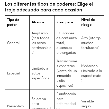
Los diferentes tipos de poderes: Elige el
traje adecuado para cada ocasión
Tipo de
Nivel de
Alcance
Ideal para
poder
riesgo
Amplísimo
Situaciones
(casi todos
de confianza
Alto (otorga
General
los actos
total,
muchas
patrimoniale
ausencias
facultades)
s)
prolongadas
Transaccione
s concretas
Moderado
Limitado a
(venta de un
(limitado a lo
Especial
actos
inmueble,
especificado
específicos
pleito
)
específico)
Planificación
Se activa
para
Variable
ante
enfermedad
Preventivo
según
incapacidad
es