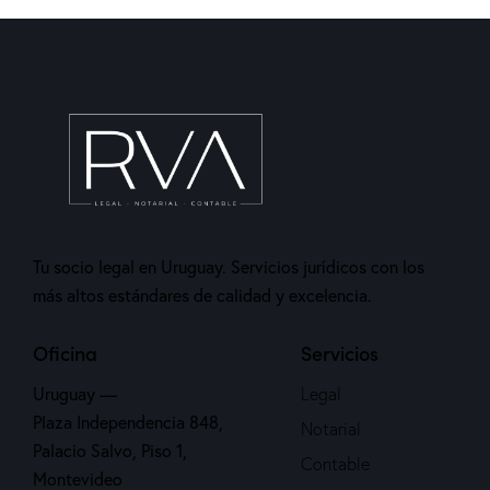
Tu socio legal en Uruguay. Servicios jurídicos con los
más altos estándares de calidad y excelencia.
Oficina
Servicios
Uruguay —
Legal
Plaza Independencia 848,
Notarial
Palacio Salvo, Piso 1,
Contable
Montevideo