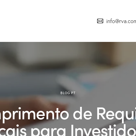
info@rva.co
BLOG PT
rimento de Requi
cais para Investid