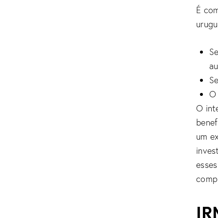
É com
urugua
Se
au
Se
O 
O int
benef
um ex
inves
esses
compl
IR