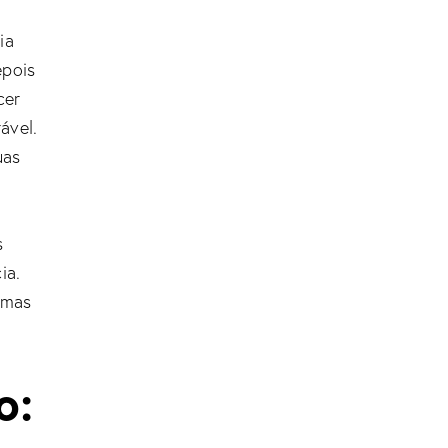
ia
epois
cer
ável.
uas
s
ia.
emas
o: