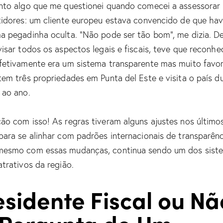
nto algo que me questionei quando comecei a assessorar
tidores: um cliente europeu estava convencido de que hav
a pegadinha oculta. “Não pode ser tão bom”, me dizia. D
visar todos os aspectos legais e fiscais, teve que reconhe
fetivamente era um sistema transparente mas muito favor
tem três propriedades em Punta del Este e visita o país d
 ao ano.
ão com isso! As regras tiveram alguns ajustes nos último
para se alinhar com padrões internacionais de transparênc
esmo com essas mudanças, continua sendo um dos sist
atrativos da região.
sidente Fiscal ou Nã
 Pergunta de Um