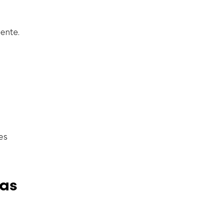
ente.
es
das