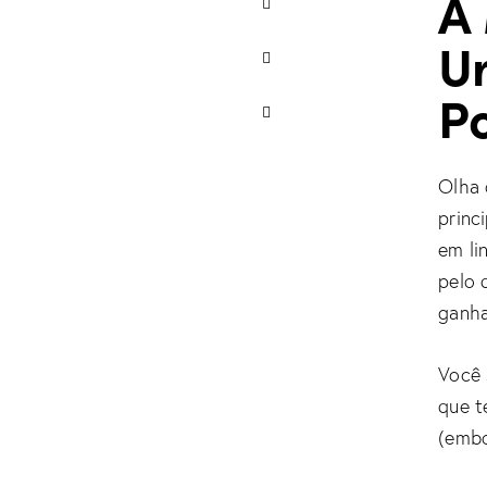
A
U
P
Olha 
princi
em li
pelo 
ganha
Você 
que t
(embo