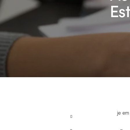
Es
je em 