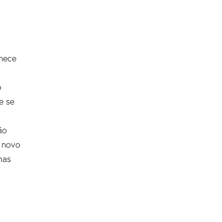
anece
o
e se
ão
 novo
mas