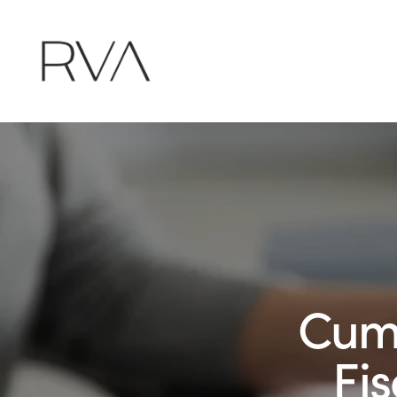
Cump
Fis