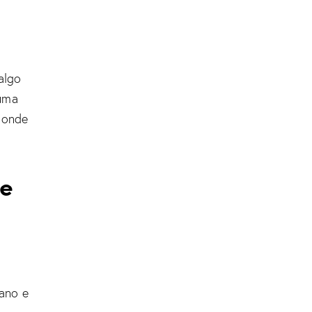
algo
numa
a onde
te
 ano e