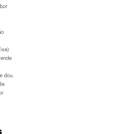
abor
ão
ixa)
vende
Te dou
de
or
s