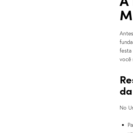
M
Antes
funda
festa
você 
Re
da
No Ur
Pa