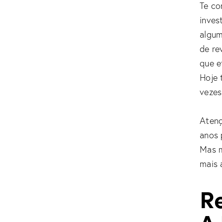
Te co
inves
algum
de re
que e
Hoje 
vezes
Atenç
anos 
Mas m
mais 
Re
A