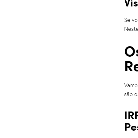
Vi
Se vo
Neste
O
R
Vamos
são o
IR
Pe