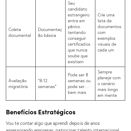
Seu
candidato
estrangeiro
Crie uma
entra em
lista de
pânico
documentos
Coleta
Documentaç
tentando
com
documental
ão básica
conseguir
exemplos
certificados
visuais de
que nunca
cada um
soube que
existiam
Sempre
Pode ser 8
planeje com
Avaliação
“8-12
semanas ou
o cenário
migratória
semanas”
pode ser…
mais longo
bem mais
em mente
Benefícios Estratégicos
Vou te contar algo que aprendi depois de anos
assessorando empresas: patrocinar talento internacional