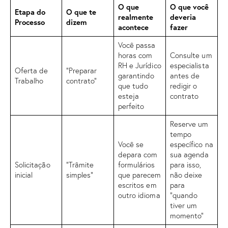
O que
O que você
Etapa do
O que te
realmente
deveria
Processo
dizem
acontece
fazer
Você passa
horas com
Consulte um
RH e Jurídico
especialista
Oferta de
“Preparar
garantindo
antes de
Trabalho
contrato”
que tudo
redigir o
esteja
contrato
perfeito
Reserve um
tempo
Você se
específico na
depara com
sua agenda
Solicitação
“Trâmite
formulários
para isso,
inicial
simples”
que parecem
não deixe
escritos em
para
outro idioma
“quando
tiver um
momento”