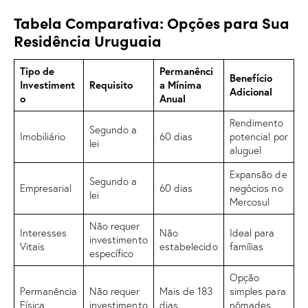
Tabela Comparativa: Opções para Sua
Residência Uruguaia
Tipo de
Permanênci
Benefício
Investiment
Requisito
a Mínima
Adicional
o
Anual
Rendimento
Segundo a
Imobiliário
60 dias
potencial por
lei
aluguel
Expansão de
Segundo a
Empresarial
60 dias
negócios no
lei
Mercosul
Não requer
Interesses
Não
Ideal para
investimento
Vitais
estabelecido
famílias
específico
Opção
Permanência
Não requer
Mais de 183
simples para
Física
investimento
dias
nômades