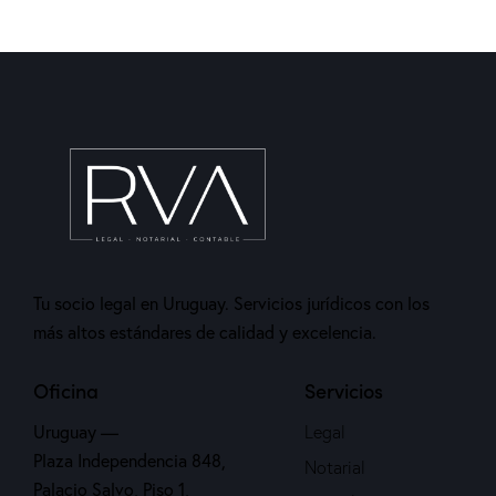
Tu socio legal en Uruguay. Servicios jurídicos con los
más altos estándares de calidad y excelencia.
Oficina
Servicios
Uruguay —
Legal
Plaza Independencia 848,
Notarial
Palacio Salvo, Piso 1,