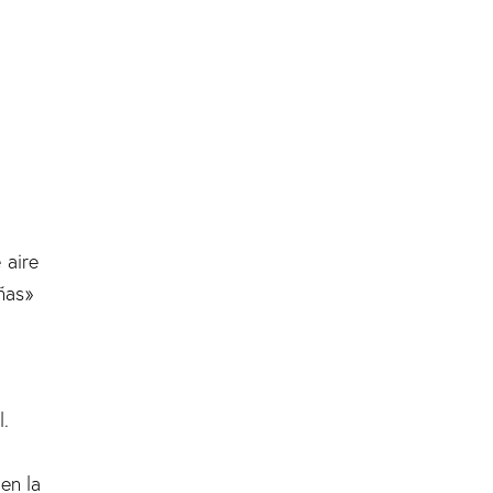
 aire
ñas»
l.
en la