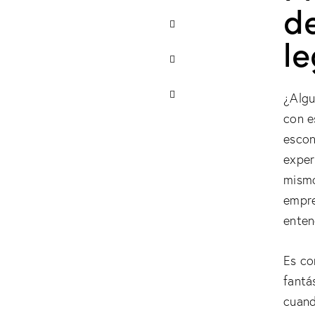
de
le
¿Algu
con e
escon
exper
mismo
empre
enten
Es co
fantá
cuand