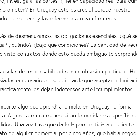
ro, investiga a las partes. ¿Tienen capacidad real para cum
e prometen? En Uruguay esto es crucial porque nuestro
do es pequeño y las referencias cruzan fronteras.
és de desmenuzamos las obligaciones esenciales: ¿qué s
ga? ¿cuándo? ¿bajo qué condiciones? La cantidad de vec
e visto contratos donde esto queda ambiguo te sorprende
láusulas de responsabilidad son mi obsesión particular. He
iados empresarios descubrir tarde que aceptaron limitac
rácticamente los dejan indefensos ante incumplimientos.
mparto algo que aprendí a la mala: en Uruguay, la forma
ta. Algunos contratos necesitan formalidades específicas
álidos. Una vez tuve que darle la peor noticia a un cliente:
ato de alquiler comercial por cinco años, que había negoc