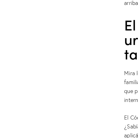
arriba
El
u
ta
Mira 
famil
que p
intern
El Có
¿Sabí
aplic