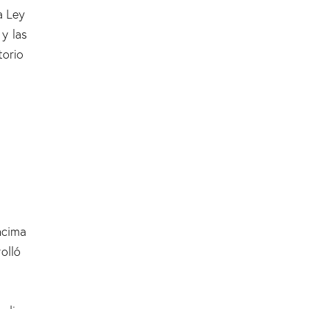
a Ley
y las
torio
ncima
olló