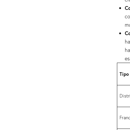
Co
co
mu
Co
ha
ha
es
Tipo
Distr
Franq