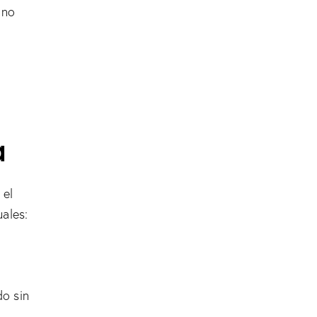
 no
a
 el
ales:
do sin