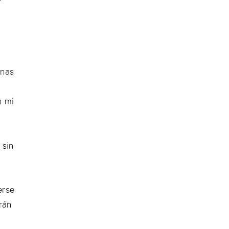
inas
n mi
 sin
erse
rán