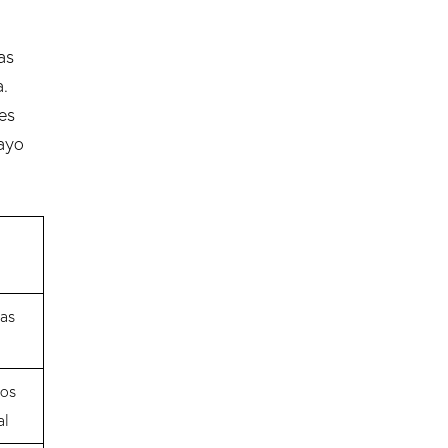
as
a.
es
ayo
das
vos
al