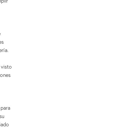
plir
e
es
ría.
 visto
iones
 para
 su
iado