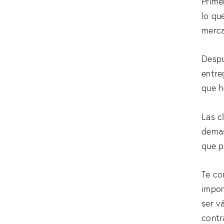
Prime
lo qu
merca
Despu
entre
que h
Las c
demas
que p
Te co
impor
ser v
contr