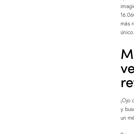
imagi
16.06
más r
único
Má
v
re
¡Ojo 
y bus
un mé