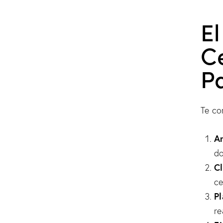
El
Ce
P
Te co
An
do
Cl
ce
Pl
re