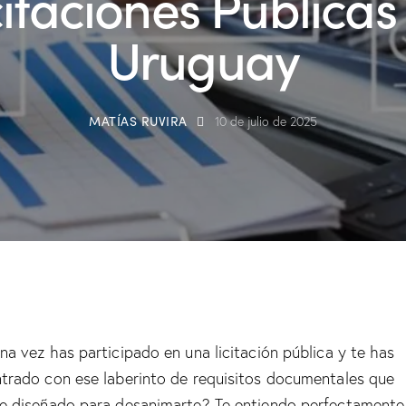
citaciones Públicas
Uruguay
MATÍAS RUVIRA
10 de julio de 2025
na vez has participado en una licitación pública y te has
trado con ese laberinto de requisitos documentales que
e diseñado para desanimarte? Te entiendo perfectamente