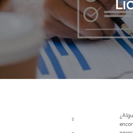
Li
¿Algu
encon
parec