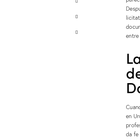
Despu
licit
docum
entre
La
de
D
Cuand
en Ur
profe
da fe