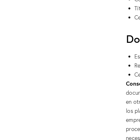
Tí
Ce
Do
Es
Re
Ce
Conse
docum
en ot
los p
empre
proce
neces