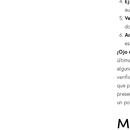
Ej
au
Ve
do
A
es
¡Ojo 
últim
algun
verif
que p
prese
un po
M