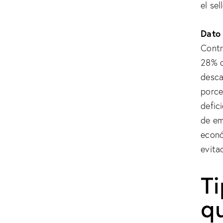
el se
Dato 
Contr
28% d
desca
porce
defic
de em
econó
evita
T
q