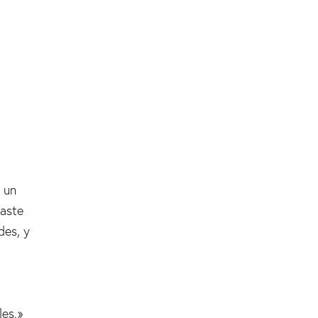
 un
taste
des, y
les.»