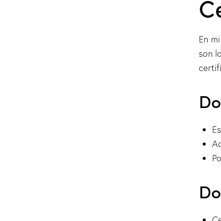
Ce
En mi
son l
certif
Do
Es
Ac
Po
Do
Ce