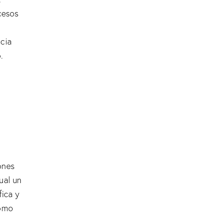
cesos
cia
.
ones
ual un
fica y
como