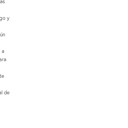
ras
ego y
gún
 a
ara
te
al de