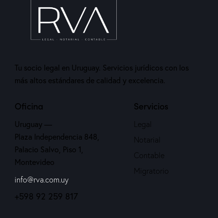
Tu socio legal en Uruguay. Servicios jurídicos con los
más altos estándares de calidad y excelencia.
Oficina
Servicios
Uruguay —
Legal
Plaza Independencia 848,
Notarial
Palacio Salvo, Piso 1,
Contable
Montevideo
Migratorio
info@rva.com.uy
+598 92 259 817