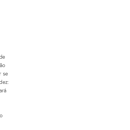
 de
não
r se
dez:
ará
ão