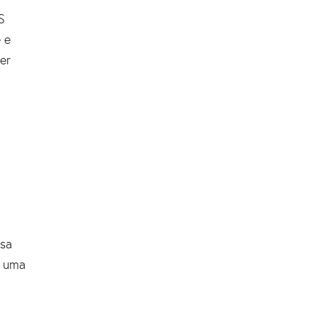
S
 e
er
isa
r uma