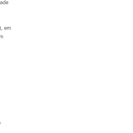
dade
), em
um
á