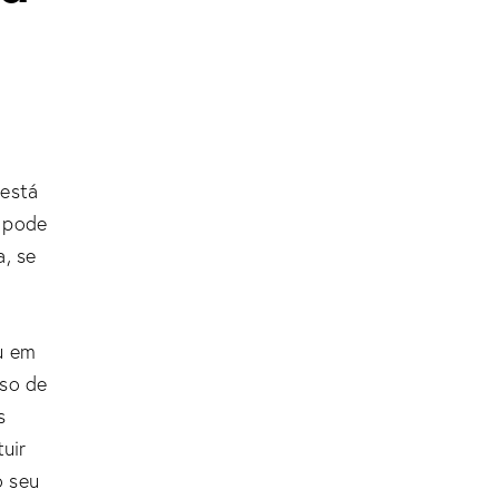
 está
s pode
a, se
u em
sso de
s
tuir
o seu