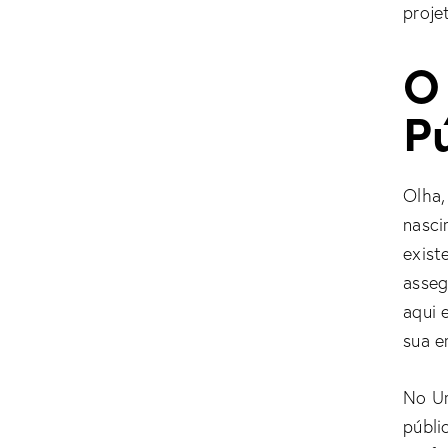
proje
O
P
Olha,
nasci
exist
asseg
aqui 
sua e
No Ur
públi