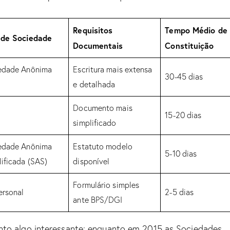
Requisitos
Tempo Médio de
 de Sociedade
Documentais
Constituição
edade Anônima
Escritura mais extensa
30-45 dias
e detalhada
Documento mais
15-20 dias
simplificado
edade Anônima
Estatuto modelo
5-10 dias
ificada (SAS)
disponível
Formulário simples
ersonal
2-5 dias
ante BPS/DGI
nto algo interessante: enquanto em 2015 as Sociedades