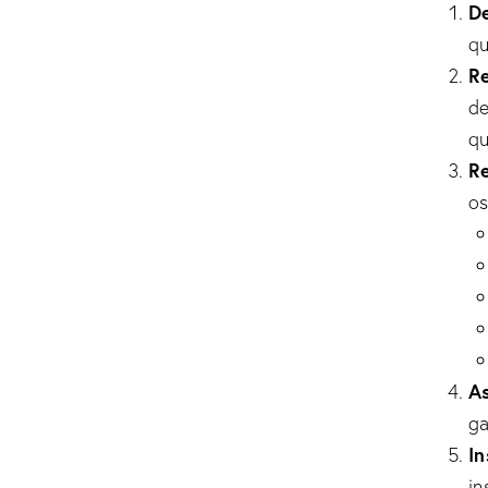
De
qu
R
de
qu
Re
os
As
ga
In
in