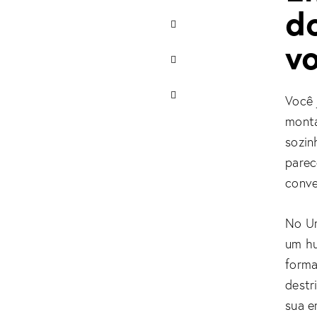
do
v
Você 
monta
sozin
parec
conve
No Ur
um hu
forma
destr
sua e