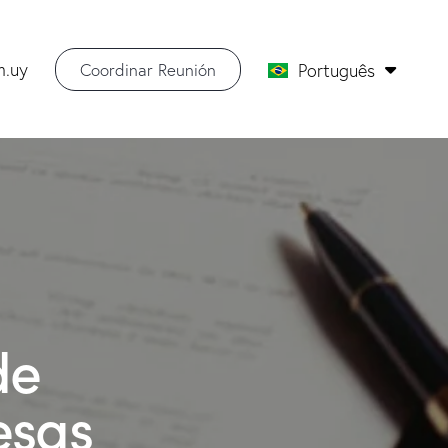
Español
m.uy
Coordinar Reunión
Português
English
de
esas