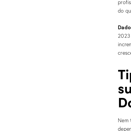
profi
do qu
Dado
2023 
incre
cresc
T
s
D
Nem t
depen