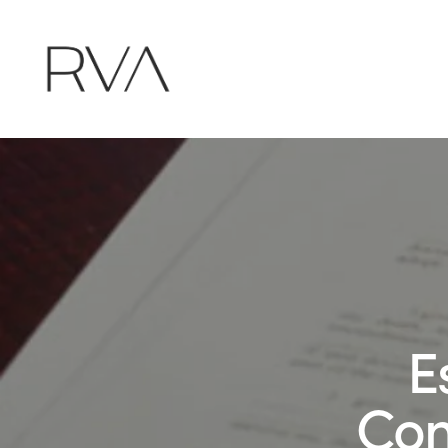
E
Con