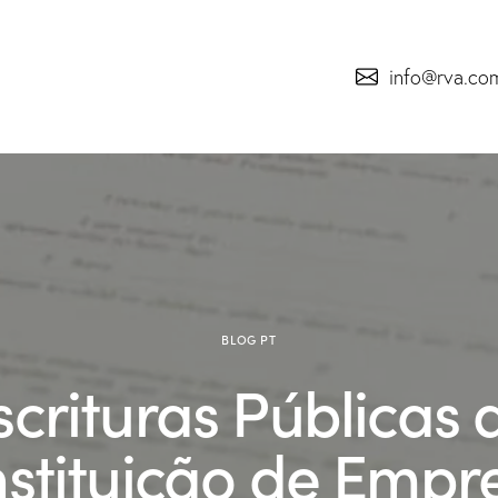
info@rva.co
BLOG PT
scrituras Públicas 
stituição de Empr