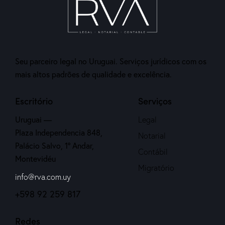
Seu parceiro legal no Uruguai. Serviços jurídicos com os
mais altos padrões de qualidade e excelência.
Escritório
Serviços
Uruguai —
Legal
Plaza Independencia 848,
Notarial
Palácio Salvo, 1º Andar,
Contábil
Montevidéu
Migratório
info@rva.com.uy
+598 92 259 817
Redes