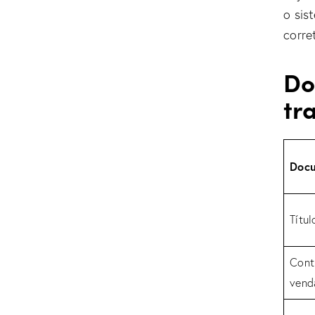
o sis
corre
Do
tr
Doc
Títul
Cont
vend