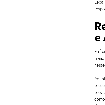
Legal
respo
R
e
Enfre
tranq
neste
As In
prese
prévi
como 