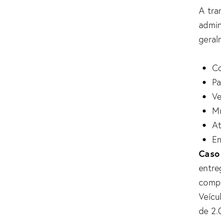
A tra
admin
geral
Co
Pa
Ve
Mu
At
En
Caso
entre
compl
Veícu
de 2.