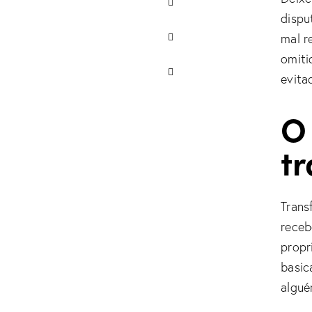
dispu
mal r
omiti
evita
O
tr
Trans
receb
propr
basic
algué