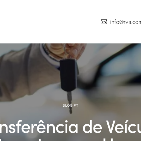
info@rva.co
BLOG PT
nsferência de Veíc