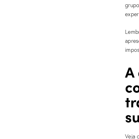
grupo
exper
Lembr
apres
impos
A
c
t
s
Veja 