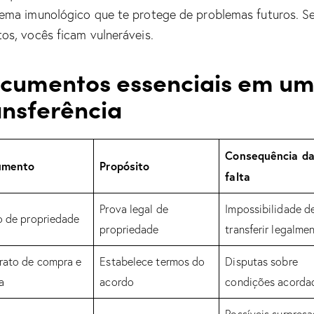
tema imunológico que te protege de problemas futuros. S
tos, vocês ficam vulneráveis.
cumentos essenciais em u
ansferência
Consequência d
umento
Propósito
falta
Prova legal de
Impossibilidade d
o de propriedade
propriedade
transferir legalme
rato de compra e
Estabelece termos do
Disputas sobre
a
acordo
condições acorda
Possíveis surpresa