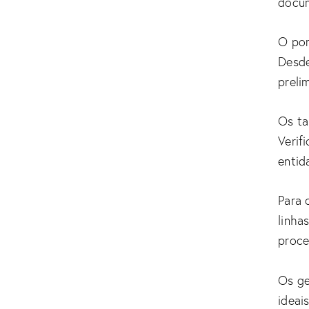
docum
O por
Desde
preli
Os ta
Verif
entid
Para 
linha
proce
Os ge
ideai