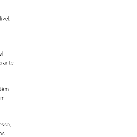
ível.
l.
erante
ntém
em
esso,
os