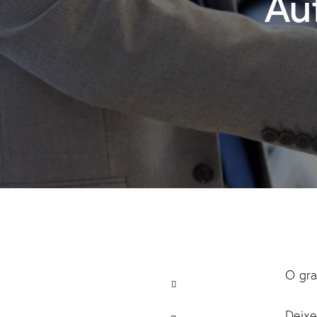
Au
O gra
Deixe