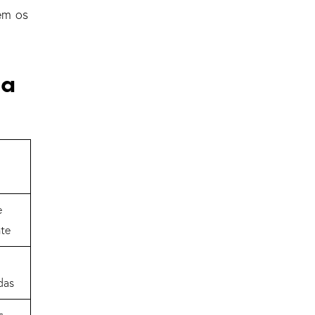
em os
ma
a
e
nte
das
s