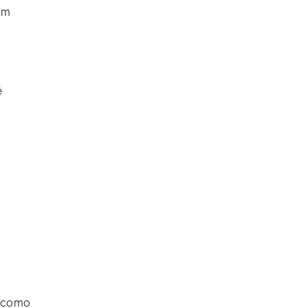
am
é
o como