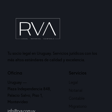
Tu socio legal en Uruguay. Servicios jurídicos con los
más altos estándares de calidad y excelencia.
Oficina
Servicios
Uruguay —
Legal
Plaza Independencia 848,
Notarial
Palacio Salvo, Piso 1,
Contable
Montevideo
Migratorio
info@rva.com.uy